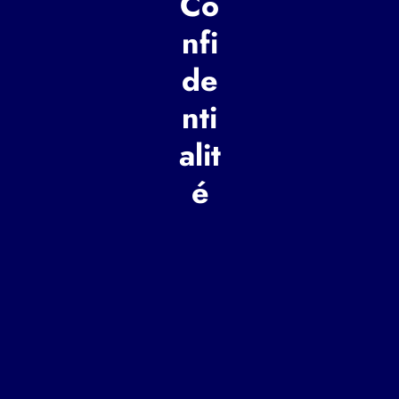
Co
nfi
de
nti
alit
é