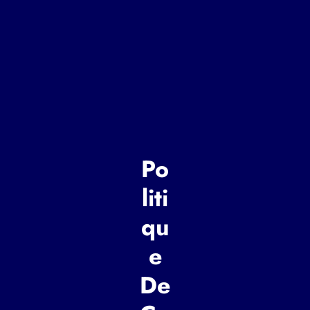
Po
liti
qu
e
De